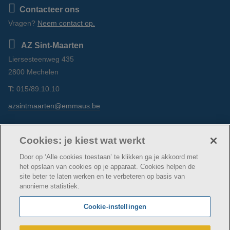
Contacteer ons
Vragen?
Neem contact op.
AZ Sint-Maarten
Liersesteenweg 435
2800 Mechelen
T:
015/89.10.10
azsintmaarten@emmaus.be
Volg ons
https://www.facebook.com/azsintmaarten/
https://www.linkedin.com/company/az-
https://www.instagram.com/azsintm
Cookies: je kiest wat werkt
sint-maarten/
Door op ‘Alle cookies toestaan’ te klikken ga je akkoord met
het opslaan van cookies op je apparaat. Cookies helpen de
site beter te laten werken en te verbeteren op basis van
anonieme statistiek.
© AZ Sint-Maarten
Cookie verklaring
Privacybeleid
Cookie-instellingen
Webtoegankelijkheidsverklaring