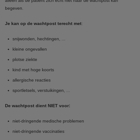
alleen als de patiënt zich echt niet naar de wachtpost kan
begeven.
Je kan op de wachtpost terecht met
:
snijwonden, hechtingen, ...
kleine ongevallen
plotse ziekte
kind met hoge koorts
allergische reacties
sportletsels, verstuikingen, ...
De wachtpost dient NIET voor:
niet-dringende medische problemen
niet-dringende vaccinaties