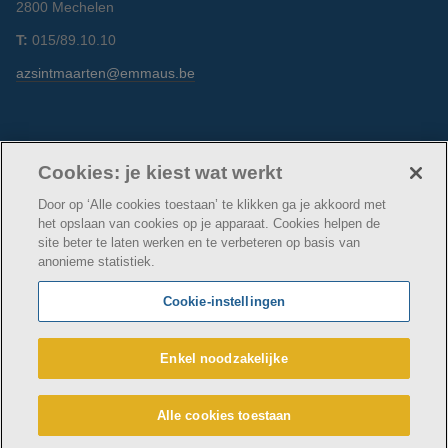
2800 Mechelen
T:
015/89.10.10
azsintmaarten@emmaus.be
Volg ons
Facebook
Linkedin
Instagram
Cookies: je kiest wat werkt
Door op ‘Alle cookies toestaan’ te klikken ga je akkoord met
het opslaan van cookies op je apparaat. Cookies helpen de
site beter te laten werken en te verbeteren op basis van
anonieme statistiek.
© AZ Sint-Maarten
Cookie verklaring
Privacybeleid
Cookie-instellingen
Webtoegankelijkheidsverklaring
AZ Sint-Maarten maakt deel uit van
vzw Emmaüs
Enkel noodzakelijke
Maatschappelijke zetel Edgard Tinellaan 1c, 2800
Mechelen
BE 0411 515 075, RPR Antwerpen (Mechelen)
Alle cookies toestaan