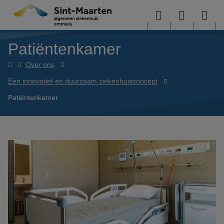
Overslaan en naar de inhoud gaan
Menu
User
Sea
Patiëntenkamer
menu
me
Home
Over ons
Een innovatief en duurzaam ziekenhuisconcept
Patiëntenkamer