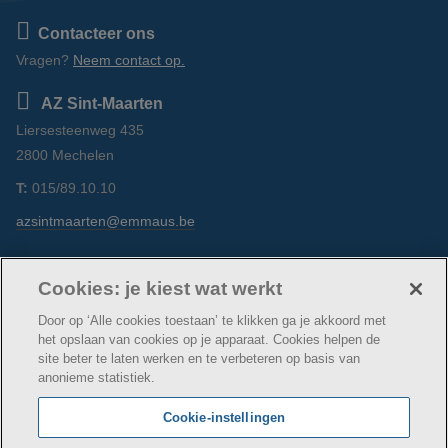
Contacteer ons
Vragen?
Neem contact op.
AZ Sint-Maarten
Liersesteenweg 435
2800 Mechelen
T:
015/89.10.10
azsintmaarten@emmaus.be
Volg ons
https://www.facebook.com/azsintmaarten/
https://www.linkedin.com/company/az-
https://www.instagram.com/azsintm
Cookies: je kiest wat werkt
sint-maarten/
Door op ‘Alle cookies toestaan’ te klikken ga je akkoord met
het opslaan van cookies op je apparaat. Cookies helpen de
site beter te laten werken en te verbeteren op basis van
anonieme statistiek.
© AZ Sint-Maarten
Cookie verklaring
Privacybeleid
Cookie-instellingen
Webtoegankelijkheidsverklaring