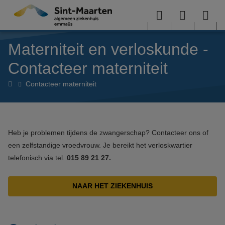
Overslaan en naar de inhoud gaan
Menu
User
Sea
Materniteit en verloskunde -
menu
me
Contacteer materniteit
Materniteit
Contacteer materniteit
en
verloskunde
Heb je problemen tijdens de zwangerschap? Contacteer ons of
een zelfstandige vroedvrouw. Je bereikt het verloskwartier
telefonisch via tel.
015 89 21 27.
NAAR HET ZIEKENHUIS