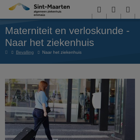
Overslaan en naar de inhoud gaan
Menu
User
Sea
Materniteit en verloskunde -
menu
me
Naar het ziekenhuis
Materniteit
Bevalling
Naar het ziekenhuis
en
verloskunde