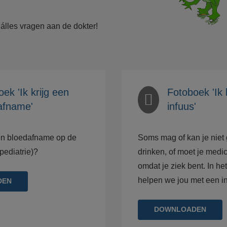
 álles vragen aan de dokter!
ek 'Ik krijg een
Fotoboek 'Ik 
afname'
infuus'
en bloedafname op de
Soms mag of kan je niet 
pediatrie)?
drinken, of moet je medic
omdat je ziek bent. In he
helpen we jou met een in
DEN
DOWNLOADEN