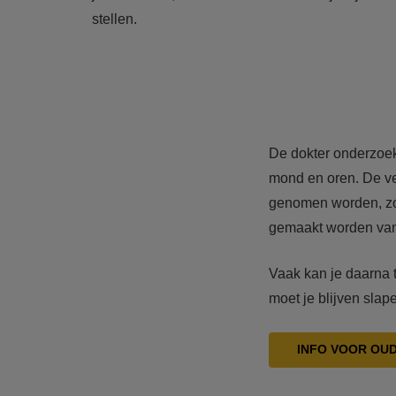
stellen.
De dokter onderzoekt
mond en oren. De ve
genomen worden, zod
gemaakt worden van 
Vaak kan je daarna t
moet je blijven sla
INFO VOOR OU