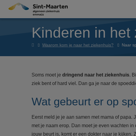
Overslaan en naar de inhoud gaan
Kinderen in het
Kinderen
Waarom kom je naar het ziekenhuis?
Naar s
in
het
ziekenhuis
Soms moet je
dringend naar het ziekenhuis
. B
ziek bent of hard viel. Dan ga je naar de spoeddi
Wat gebeurt er op s
Eerst meld je je aan samen met mama of papa. J
met je naam erop. Dan moet je even wachten in
jouw beurt is, komt er een dokter naar je kijken. 