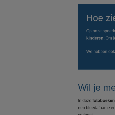
Hoe zi
Op onze spoeddi
kinderen.
Om j
We hebben ook t
Wil je m
In deze
fotoboeke
een bloedafname en 
verloopt.