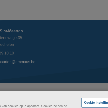
Sint-Maarten
steenweg 435
echelen
89.10.10
maarten@emmaus.be
AZ Si
Maatschappelijk
kheidsverklaring
BE
Cookie-instelli
an van cookies op je apparaat. Cookies helpen de