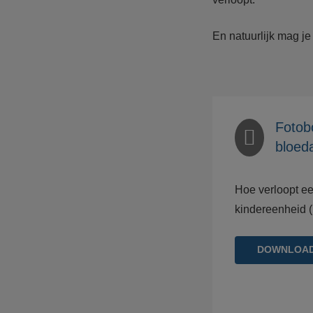
En natuurlijk mag je
Fotobo
bloed
Hoe verloopt e
kindereenheid (
DOWNLOA