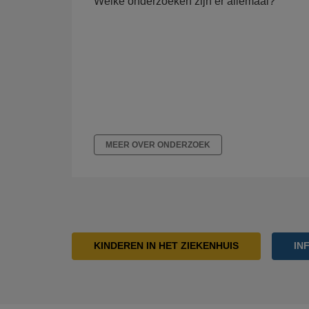
Welke onderzoeken zijn er allemaal?
MEER OVER ONDERZOEK
KINDEREN IN HET ZIEKENHUIS
IN