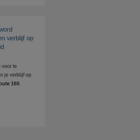
 word
n verblijf op
id
 voor te
 je verblijf op
oute 160
.