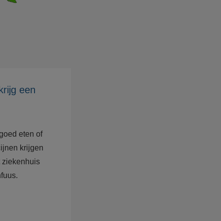
krijg een
goed eten of
ijnen krijgen
t ziekenhuis
fuus.