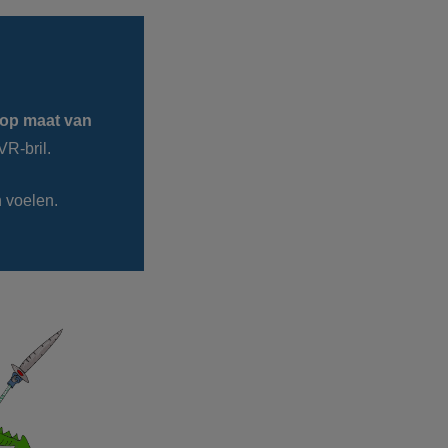
op maat van
VR-bril.
n voelen.