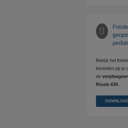
Fotob
geoper
pediat
Bekijk het fotob
bereiden op je o
de
verpleegeen
Route 430
.
DOWNLOA