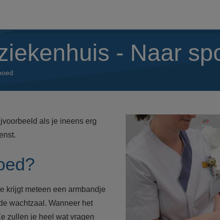
 ziekenhuis - Naar s
poed
ijvoorbeeld als je ineens erg
enst.
poed?
e krijgt meteen een armbandje
 de wachtzaal. Wanneer het
Ze zullen je heel wat vragen