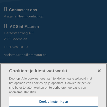
Contacteer ons
Vragen?
Neem contact op.
AZ Sint-Maarten
Liersesteenweg 435
2800 Mechelen
T:
015/89.10.10
azsintmaarten@emmaus.be
Volg ons
https://www.facebook.com/azsintmaarten/
https://www.linkedin.com/company/az-
https://www.instagram.com/azsintm
Cookies: je kiest wat werkt
sint-maarten/
Door op ‘Alle cookies toestaan’ te klikken ga je akkoord met
het opslaan van cookies op je apparaat. Cookies helpen de
site beter te laten werken en te verbeteren op basis van
anonieme statistiek.
© AZ Sint-Maarten
Cookie verklaring
Privacybeleid
Cookie-instellingen
Webtoegankelijkheidsverklaring