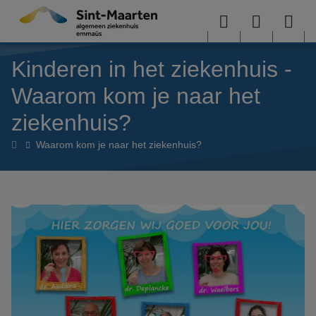
Overslaan en naar de inhoud gaan
Menu
User
Sea
Kinderen in het ziekenhuis -
menu
me
Waarom kom je naar het
ziekenhuis?
Kinderen
Waarom kom je naar het ziekenhuis?
in
het
ziekenhuis