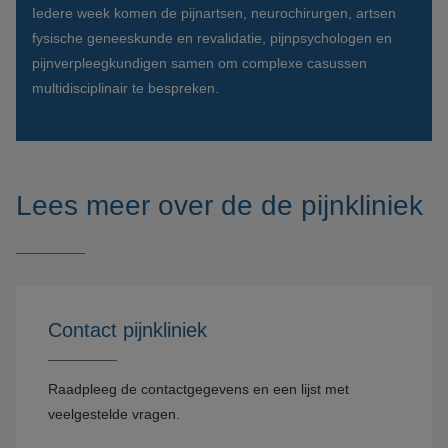
Iedere week komen de pijnartsen, neurochirurgen, artsen
fysische geneeskunde en revalidatie, pijnpsychologen en
pijnverpleegkundigen samen om complexe casussen
multidisciplinair te bespreken.
Lees meer over de de pijnkliniek
Contact pijnkliniek
Raadpleeg de contactgegevens en een lijst met
veelgestelde vragen.