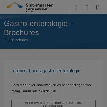
Overslaan en naar de inhoud gaan
Menu
User
Sea
Gastro-enterologie -
menu
me
Brochures
Gastro-
Brochures
enterologie
Infobrochures gastro-enterologie
Lees meer over onderzoeken en behandelingen van
maag-, darm- en leverziekten.
MEER OVER INFOBROCHURES GASTRO-
ENTEROLOGIE