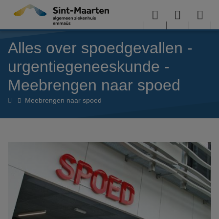
Overslaan en naar de inhoud gaan
Menu
User
Sea
Alles over spoedgevallen -
menu
me
urgentiegeneeskunde -
Meebrengen naar spoed
Alles
Meebrengen naar spoed
over
spoedgevallen
-
urgentiegeneeskunde