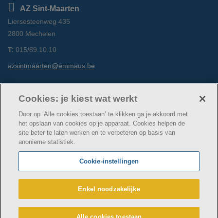
AZ Sint-Maarten
Liersesteenweg 435
2800 Mechelen
T:
015/89.10.10
azsintmaarten@emmaus.be
Volg ons
https://www.facebook.com/azsintmaarten/
https://www.linkedin.com/company/az-
https://www.instagram.com/azsintm
Cookies: je kiest wat werkt
sint-maarten/
Door op ‘Alle cookies toestaan’ te klikken ga je akkoord met
het opslaan van cookies op je apparaat. Cookies helpen de
site beter te laten werken en te verbeteren op basis van
anonieme statistiek.
© AZ Sint-Maarten
Cookie verklaring
Privacybeleid
Cookie-instellingen
Webtoegankelijkheidsverklaring
AZ Sint-Maarten maakt deel uit van
vzw Emmaüs
Enkel noodzakelijke
Maatschappelijke zetel Edgard Tinellaan 1c, 2800
Mechelen
BE 0411 515 075, RPR Antwerpen (Mechelen)
Alle cookies toestaan