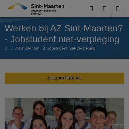
Overslaan en naar de inhoud gaan
Menu
User
Sea
Werken bij AZ Sint-Maarten?
menu
me
- Jobstudent niet-verpleging
Werken
Jobstudenten
Jobstudent niet-verpleging
bij
AZ
Sint-
Maarten?
SOLLICITEER NU