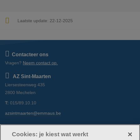
Laatste update:
22-12-2025
Contacteer ons
Vragen?
Neem contact op.
AZ Sint-Maarten
Liersesteenweg 435
2800 Mechelen
T:
015/89.10.10
azsintmaarten@emmaus.be
Volg ons
https://www.facebook.com/azsintmaarten/
https://www.linkedin.com/shareArticle?
https://www.instagram.com/azsintm
Cookies: je kiest wat werkt
url=http://azsintmaarten.be/werken-bij-
on…