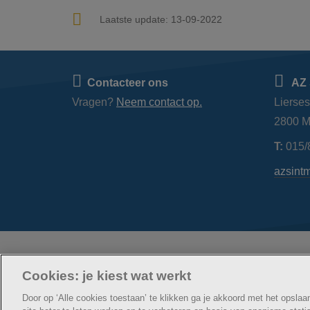
Laatste update:
13-09-2022
Contacteer ons
AZ 
Vragen?
Neem contact op.
Lierse
2800 M
T:
015/
azsint
© AZ Sint-Maarten
Cookies: je kiest wat werkt
Cookie verklaring
Privacybeleid
Webtoegankelij
Door op ‘Alle cookies toestaan’ te klikken ga je akkoord met het opsla