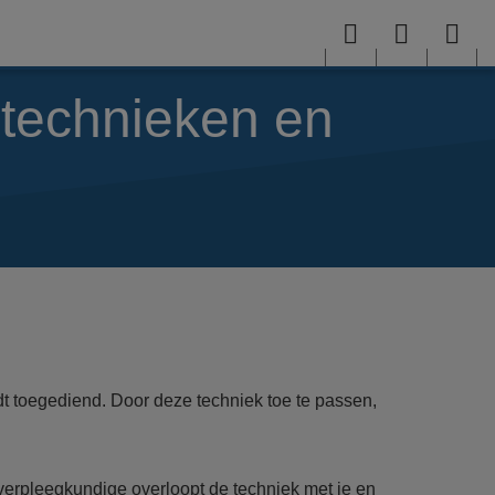
Menu
User
Sea
menu
me
 technieken en
t toegediend. Door deze techniek toe te passen,
e verpleegkundige overloopt de techniek met je en