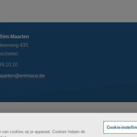
Sint-Maarten
steenweg 435
echelen
89.10.10
maarten@emmaus.be
AZ Si
Maatschappelijk
kheidsverklaring
BE
Cookie-instelli
an van cookies op je apparaat. Cookies helpen de