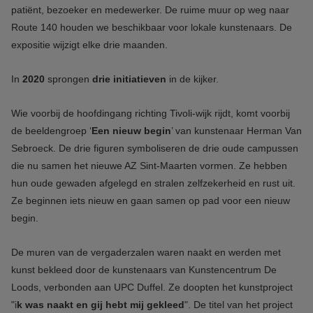
patiënt, bezoeker en medewerker. De ruime muur op weg naar
Route 140 houden we beschikbaar voor lokale kunstenaars. De
expositie wijzigt elke drie maanden.
In
2020
sprongen
drie initiatieven
in de kijker.
Wie voorbij de hoofdingang richting Tivoli-wijk rijdt, komt voorbij
de beeldengroep ‘
Een nieuw begin
’ van kunstenaar Herman Van
Sebroeck. De drie figuren symboliseren de drie oude campussen
die nu samen het nieuwe AZ Sint-Maarten vormen. Ze hebben
hun oude gewaden afgelegd en stralen zelfzekerheid en rust uit.
Ze beginnen iets nieuw en gaan samen op pad voor een nieuw
begin.
De muren van de vergaderzalen waren naakt en werden met
kunst bekleed door de kunstenaars van Kunstencentrum De
Loods, verbonden aan UPC Duffel. Ze doopten het kunstproject
"i
k was naakt en gij hebt mij gekleed
". De titel van het project