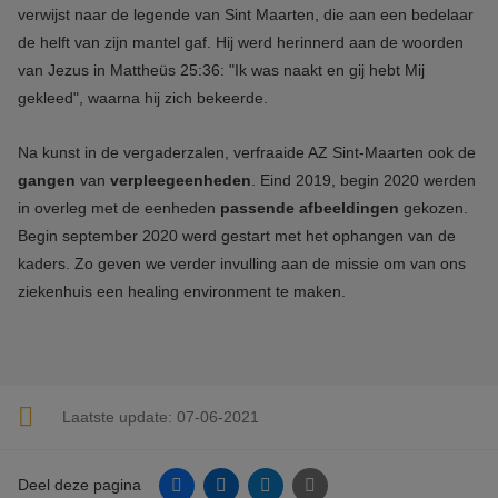
verwijst naar de legende van Sint Maarten, die aan een bedelaar
de helft van zijn mantel gaf. Hij werd herinnerd aan de woorden
van Jezus in Mattheüs 25:36: "Ik was naakt en gij hebt Mij
gekleed", waarna hij zich bekeerde.
Na kunst in de vergaderzalen, verfraaide AZ Sint-Maarten ook de
gangen
van
verpleegeenheden
. Eind 2019, begin 2020 werden
in overleg met de eenheden
passende afbeeldingen
gekozen.
Begin september 2020 werd gestart met het ophangen van de
kaders. Zo geven we verder invulling aan de missie om van ons
ziekenhuis een healing environment te maken.
Laatste update:
07-06-2021
Facebook
Linkedin
Twitter
E-mail
Deel deze pagina