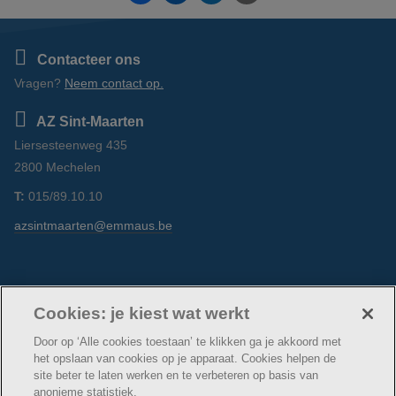
Contacteer ons
Vragen?
Neem contact op.
AZ Sint-Maarten
Liersesteenweg 435
2800 Mechelen
T:
015/89.10.10
azsintmaarten@emmaus.be
Volg ons
Facebook
Linkedin
Instagram
Cookies: je kiest wat werkt
Door op ‘Alle cookies toestaan’ te klikken ga je akkoord met
het opslaan van cookies op je apparaat. Cookies helpen de
site beter te laten werken en te verbeteren op basis van
anonieme statistiek.
© AZ Sint-Maarten