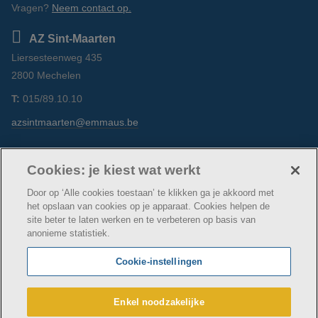
Vragen?
Neem contact op.
AZ Sint-Maarten
Liersesteenweg 435
2800 Mechelen
T:
015/89.10.10
azsintmaarten@emmaus.be
Volg ons
https://www.facebook.com/azsintmaarten/
https://www.linkedin.com/company/az-
https://www.instagram.com/azsintm
Cookies: je kiest wat werkt
sint-maarten/
Door op ‘Alle cookies toestaan’ te klikken ga je akkoord met
het opslaan van cookies op je apparaat. Cookies helpen de
site beter te laten werken en te verbeteren op basis van
anonieme statistiek.
© AZ Sint-Maarten
Cookie verklaring
Privacybeleid
Cookie-instellingen
Webtoegankelijkheidsverklaring
AZ Sint-Maarten maakt deel uit van
vzw Emmaüs
Enkel noodzakelijke
Maatschappelijke zetel Edgard Tinellaan 1c, 2800