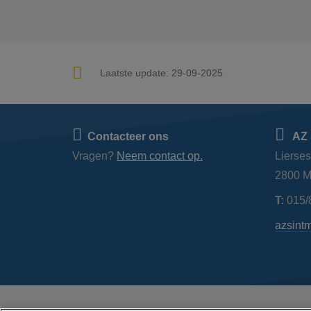
Laatste update:
29-09-2025
Contacteer ons
AZ 
Vragen?
Neem contact op.
Lierse
2800 M
T:
015/
azsint