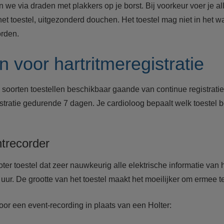
n we via draden met plakkers op je borst. Bij voorkeur voer je al
et toestel, uitgezonderd douchen. Het toestel mag niet in het w
rden.
n voor hartritmeregistratie
e soorten toestellen beschikbaar gaande van continue registrat
gistratie gedurende 7 dagen. Je cardioloog bepaalt welk toestel b
ntrecorder
oter toestel dat zeer nauwkeurig alle elektrische informatie van
uur. De grootte van het toestel maakt het moeilijker om ermee t
oor een event-recording in plaats van een Holter: