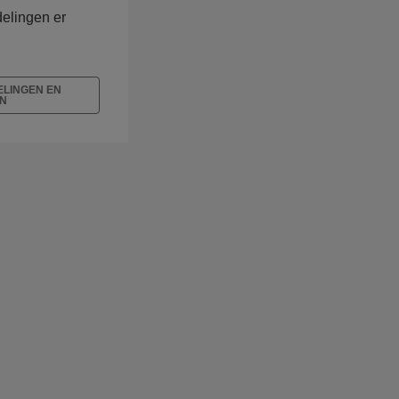
delingen er
LINGEN EN
N