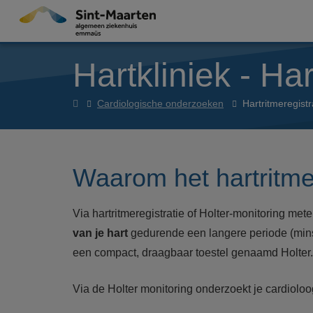
Overslaan en naar de inhoud gaan
Hartkliniek - Har
Hartkliniek
Cardiologische onderzoeken
Hartritmeregistr
Waarom het hartritm
Via hartritmeregistratie of Holter-monitoring me
van je hart
gedurende een langere periode (mins
een compact, draagbaar toestel genaamd Holter.
Via de Holter monitoring onderzoekt je cardioloog