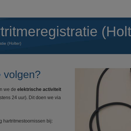
tritmeregistratie (Hol
atie (Holter)
e volgen?
ten we de
elektrische activiteit
tens 24 uur). Dit doen we via
 hartritmestoornissen bij: