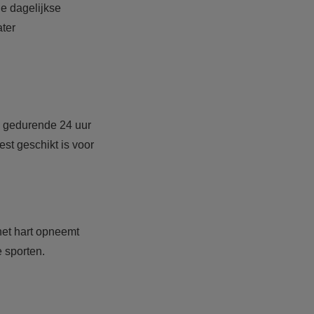
le dagelijkse
ater
ie gedurende 24 uur
est geschikt is voor
 het hart opneemt
e sporten.