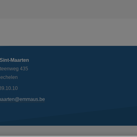
Sint-Maarten
steenweg 435
echelen
89.10.10
maarten@emmaus.be