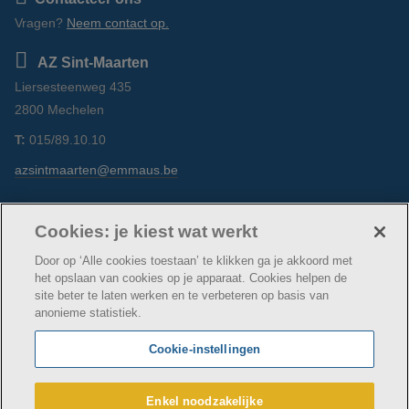
Vragen?
Neem contact op.
AZ Sint-Maarten
Liersesteenweg 435
2800 Mechelen
T:
015/89.10.10
azsintmaarten@emmaus.be
Volg ons
https://www.facebook.com/azsintmaarten/
https://www.linkedin.com/company/az-
https://www.instagram.com/azsintm
Cookies: je kiest wat werkt
sint-maarten/
Door op ‘Alle cookies toestaan’ te klikken ga je akkoord met
het opslaan van cookies op je apparaat. Cookies helpen de
site beter te laten werken en te verbeteren op basis van
anonieme statistiek.
© AZ Sint-Maarten
Cookie verklaring
Privacybeleid
Cookie-instellingen
Webtoegankelijkheidsverklaring
AZ Sint-Maarten maakt deel uit van
vzw Emmaüs
Enkel noodzakelijke