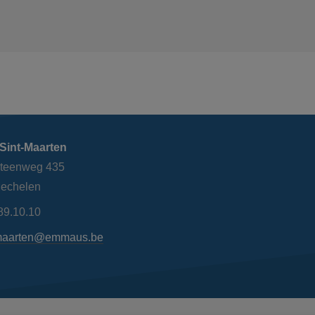
Sint-Maarten
steenweg 435
echelen
89.10.10
maarten@emmaus.be