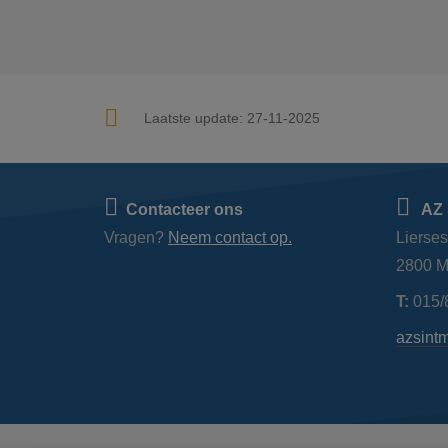
Laatste update:
27-11-2025
Contacteer ons
AZ 
Vragen?
Neem contact op.
Lierse
2800 M
T:
015/
azsint