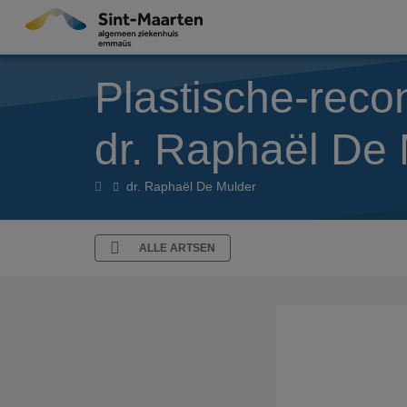
Overslaan en naar de inhoud gaan
Plastische-reco
dr. Raphaël De
Artsen
dr. Raphaël De Mulder
ALLE ARTSEN