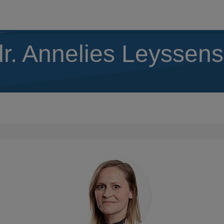
r. Annelies Leyssens