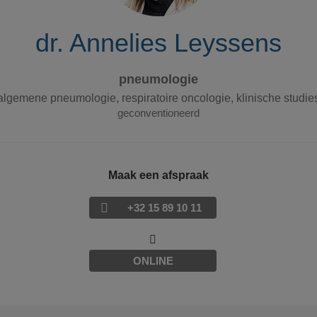
dr. Annelies Leyssens
pneumologie
algemene pneumologie, respiratoire oncologie, klinische studie
geconventioneerd
Maak een afspraak
+32 15 89 10 11
ONLINE