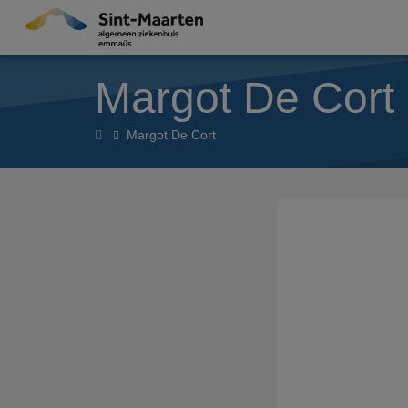
Overslaan en naar de inhoud gaan
Margot De Cort
Home
Margot De Cort