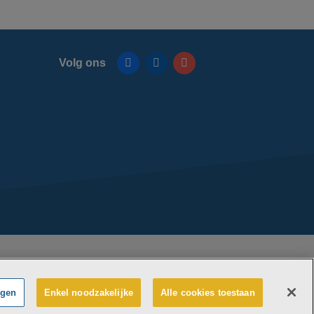
Volg ons
Facebook
Linkedin
Instagram
nt-Maarten maakt deel uit van
vzw Emmaüs
e zetel Edgard Tinellaan 1c, 2800 Mechelen
 0411 515 075, RPR Antwerpen (Mechelen)
ngen
Enkel noodzakelijke
Alle cookies toestaan