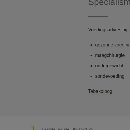
Specialis
Voedingsadvies bij:
gezonde voedin
maagchirurgie
ondergewicht
sondevoeding
Tabakoloog
Laatste update:
08-07-2026