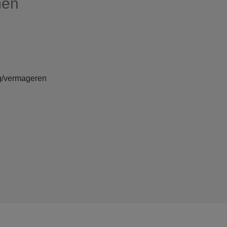
men
g/vermageren