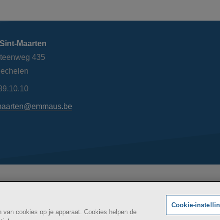
Sint-Maarten
steenweg 435
echelen
89.10.10
maarten@emmaus.be
AZ Si
Maatschappelijk
kheidsverklaring
BE
Cookie-instelli
an van cookies op je apparaat. Cookies helpen de