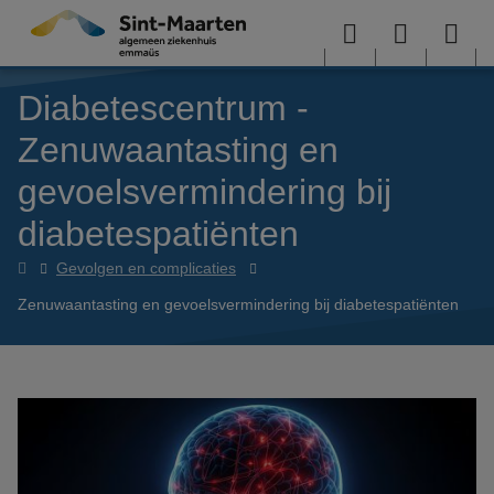
Overslaan en naar de inhoud gaan
Menu
User
Sea
Diabetescentrum -
menu
me
Zenuwaantasting en
gevoelsvermindering bij
diabetespatiënten
Diabetescentrum
Gevolgen en complicaties
Zenuwaantasting en gevoelsvermindering bij diabetespatiënten