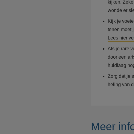
kijken. Zeke
wonde er sle
Kijk je voet
tenen moet j
Lees hier ve
Als je rare 
door een art
huidlaag nog
Zorg dat je 
heling van 
Meer info