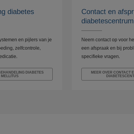
ng diabetes
Contact en afsp
diabetescentrum
ystemen en pijlers van je
Neem contact op voor h
eding, zelfcontrole,
een afspraak en bij prob
edicatie.
specifieke vragen.
BEHANDELING DIABETES
MEER OVER CONTACT 
MELLITUS
DIABETESCEN