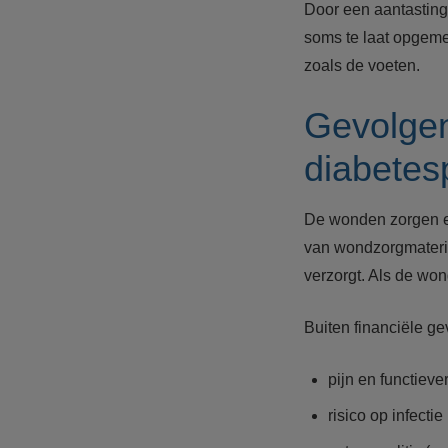
Door een aantastin
soms te laat opgeme
zoals de voeten.
Gevolgen
diabetes
De wonden zorgen er
van wondzorgmateria
verzorgt. Als de won
Buiten financiële g
pijn en functiev
risico op infecti