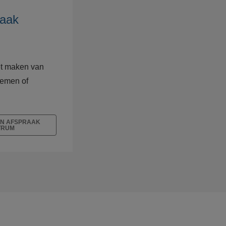
raak
et maken van
lemen of
EN AFSPRAAK
TRUM