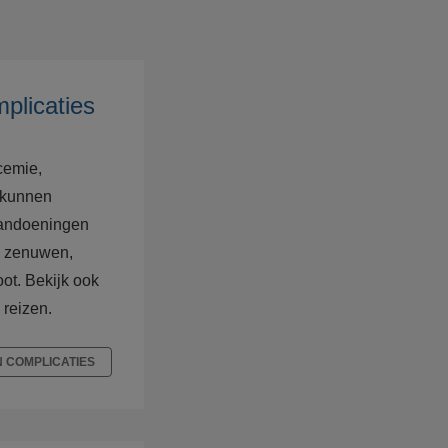
plicaties
cemie,
s kunnen
 aandoeningen
n, zenuwen,
ot. Bekijk ook
 reizen.
 COMPLICATIES