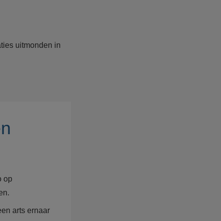
aties uitmonden in
en
o op
ren.
een arts ernaar