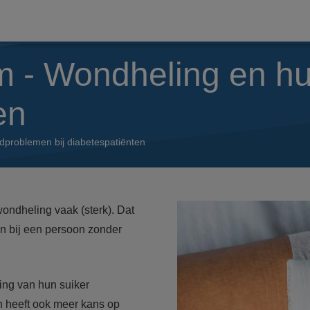
m - Wondheling en hu
en
dproblemen bij diabetespatiënten
wondheling vaak (sterk). Dat
n bij een persoon zonder
ling van hun suiker
n heeft ook meer kans op