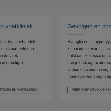
n voetkliniek
Gevolgen en com
linair team behandelt
Hypoglycemie, hypergly
k, bijvoorbeeld een
ketoacidose en infectie
an de voet,
ontstaan. Het risico op
of (ernstige)
aan je hart, ogen, niere
voeten en wonden vergro
meer over voorzorgen bij
ETZORG EN VOETKLINIEK
MEER OVER GEVOLGEN EN