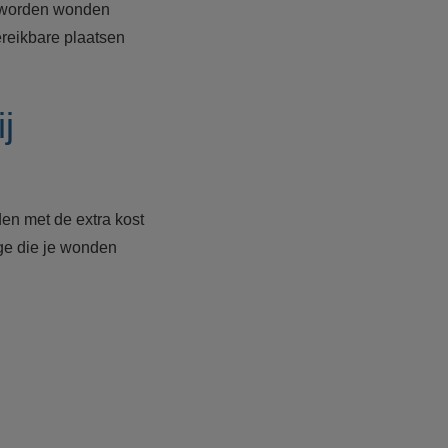
, worden wonden
ereikbare plaatsen
j
en met de extra kost
ge die je wonden