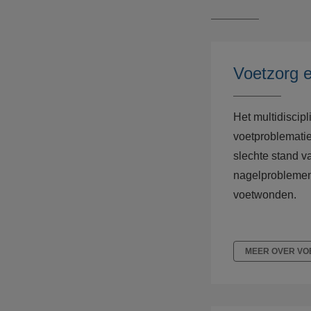
Voetzorg e
Het multidiscip
voetproblematie
slechte stand v
nagelproblemen 
voetwonden.
MEER OVER VO