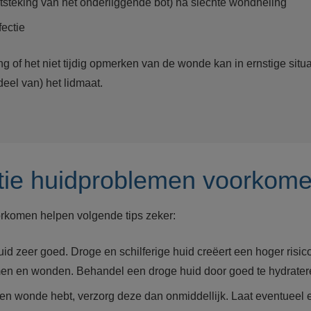
ntsteking van het onderliggende bot) na slechte wondheling
nfectie
g of het niet tijdig opmerken van de wonde kan in ernstige situ
deel van) het lidmaat.
tie huidproblemen voorkom
orkomen helpen volgende tips zeker:
uid zeer goed. Droge en schilferige huid creëert een hoger risic
en en wonden. Behandel een droge huid door goed te hydrate
een wonde hebt, verzorg deze dan onmiddellijk. Laat eventueel 