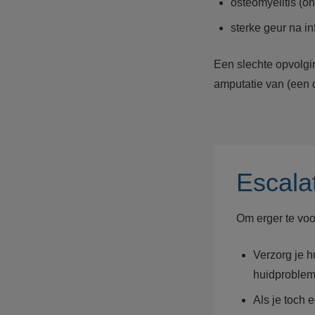
osteomyelitis (o
sterke geur na i
Een slechte opvolgin
amputatie van (een 
Escala
Om erger te vo
Verzorg je h
huidproblem
Als je toch 