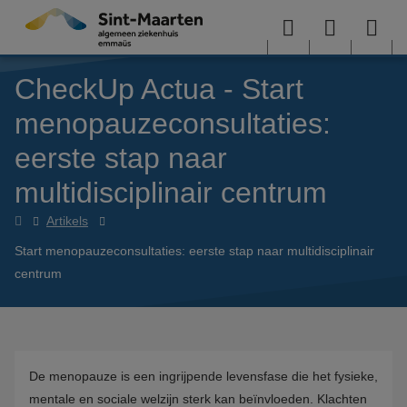
Overslaan en naar de inhoud gaan
Menu
User
Sea
CheckUp Actua - Start
menu
me
menopauzeconsultaties:
eerste stap naar
multidisciplinair centrum
CheckUp
Artikels
Actua
Start menopauzeconsultaties: eerste stap naar multidisciplinair
centrum
De menopauze is een ingrijpende levensfase die het fysieke,
mentale en sociale welzijn sterk kan beïnvloeden. Klachten